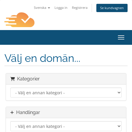
Svenska
Logga in
Registrera
Se kundvagnen
Växla
Välj en domän...
Kategorier
Handlingar