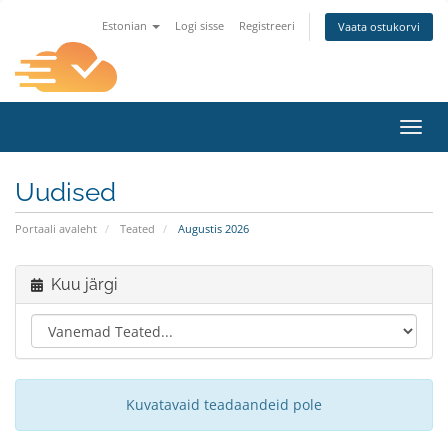
Estonian
Logi sisse
Registreeri
Vaata ostukorvi
Lülit
Uudised
Portaali avaleht
Teated
Augustis 2026
Kuu järgi
Kuvatavaid teadaandeid pole